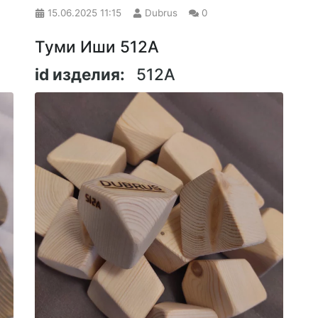
15.06.2025
11:15
Dubrus
0
Туми Иши 512A
id изделия:
512A