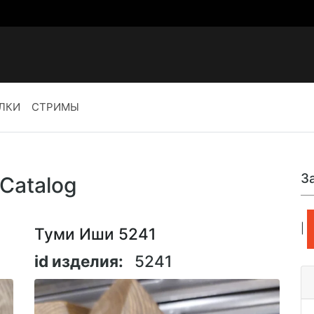
ЛКИ
СТРИМЫ
З
 Catalog
|
Туми Иши 5241
id изделия:
5241