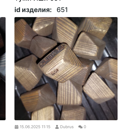
id изделия:
651
15.06.2025
11:15
Dubrus
0