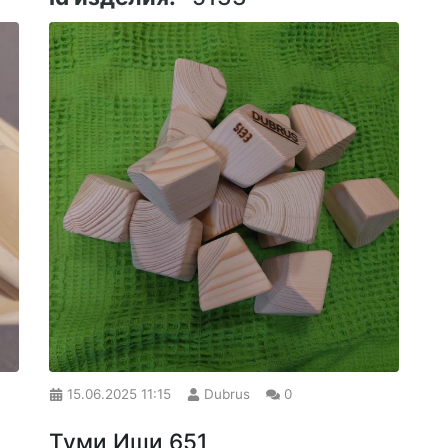
15.06.2025
11:15
Dubrus
0
Туми Иши 651