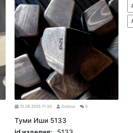
15.06.2025
11:30
Dubrus
0
Туми Иши 5133
id изделия:
5133