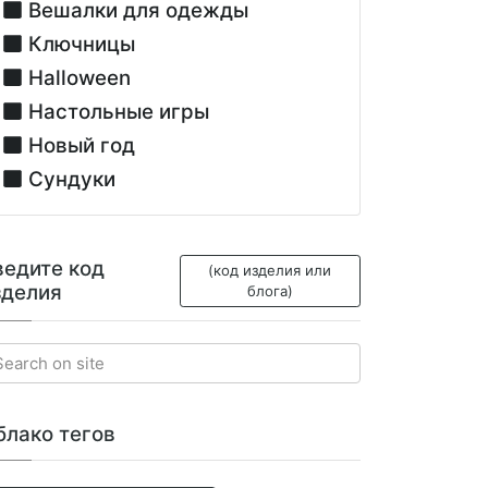
Вешалки для одежды
Ключницы
Halloween
Настольные игры
Новый год
Сундуки
ведите код
(код изделия или
зделия
блога)
блако тегов