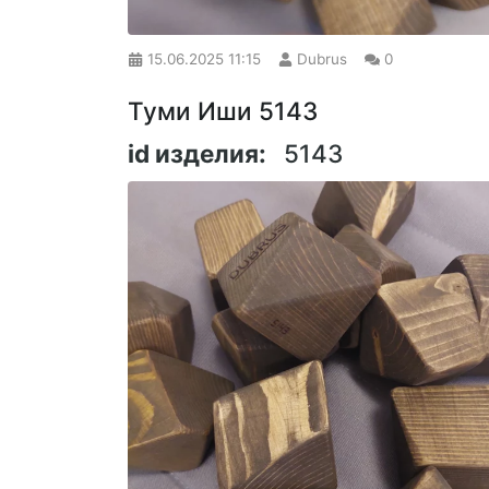
15.06.2025
11:15
Dubrus
0
Туми Иши 5143
id изделия:
5143