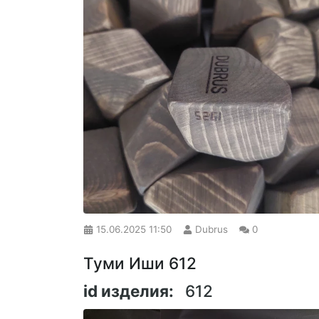
15.06.2025
11:50
Dubrus
0
Туми Иши 612
id изделия:
612