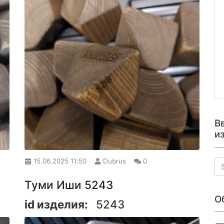
В
и
15.06.2025
11:50
Dubrus
0
Туми Иши 5243
О
id изделия:
5243