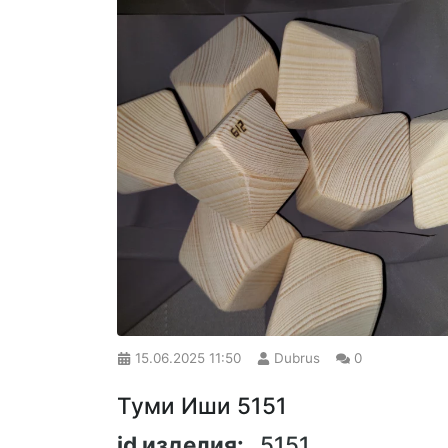
15.06.2025
11:50
Dubrus
0
Туми Иши 5151
id изделия:
5151