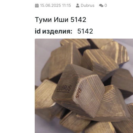
15.06.2025
11:15
Dubrus
0
Туми Иши 5142
id изделия:
5142