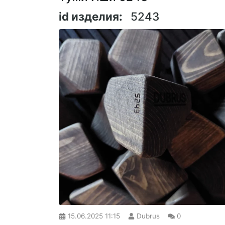
id изделия:
5243
15.06.2025
11:15
Dubrus
0