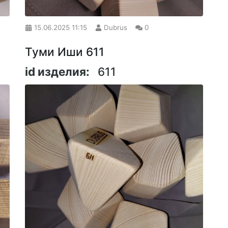
15.06.2025
11:15
Dubrus
0
Туми Иши 611
id изделия:
611