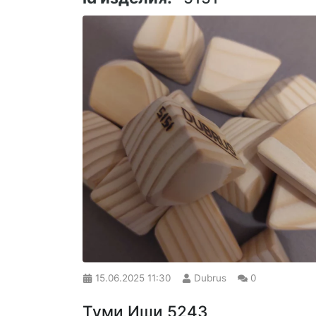
15.06.2025
11:30
Dubrus
0
Туми Иши 5243