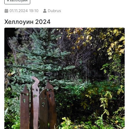
хеллоуин
01.11.2024
19:10
Dubrus
Хеллоуин 2024