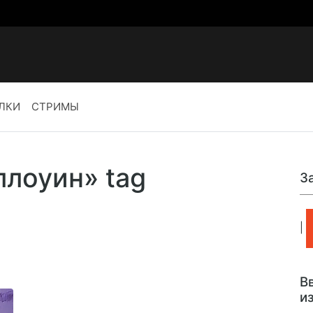
ЛКИ
СТРИМЫ
ллоуин» tag
З
|
В
и