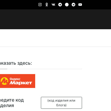
аказать здесь:
ведите код
(код изделия или
зделия
блога)