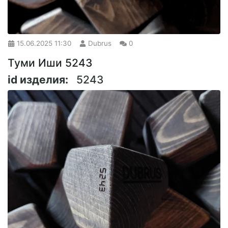
15.06.2025
11:30
Dubrus
0
Туми Иши 5243
id изделия:
5243