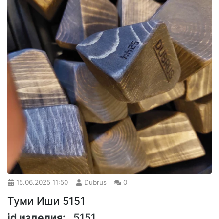
15.06.2025
11:50
Dubrus
0
Туми Иши 5151
id изделия:
5151