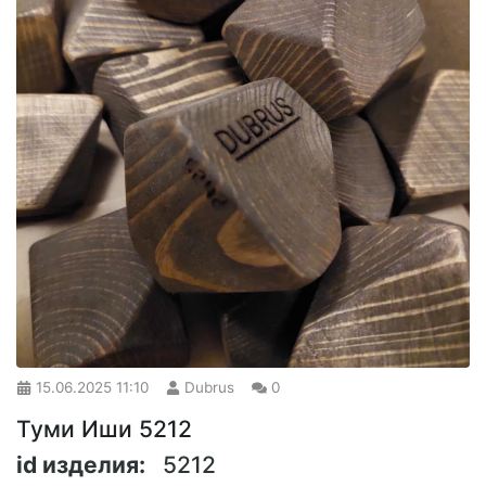
15.06.2025
11:10
Dubrus
0
Туми Иши 5212
id изделия:
5212