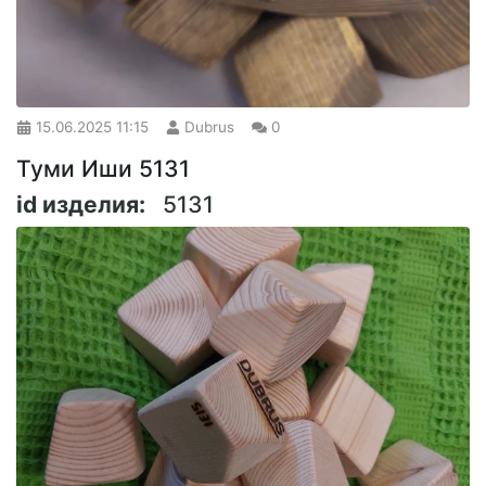
15.06.2025
11:15
Dubrus
0
Туми Иши 5131
id изделия:
5131