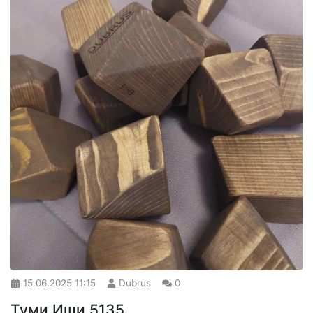
15.06.2025
11:15
Dubrus
0
Туми Иши 5135