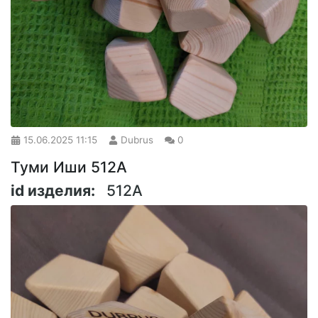
15.06.2025
11:15
Dubrus
0
Туми Иши 512A
id изделия:
512A