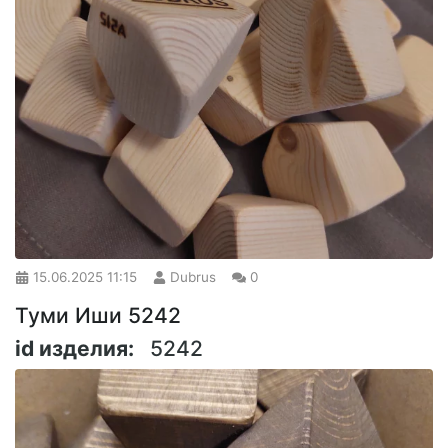
15.06.2025
11:15
Dubrus
0
Туми Иши 5242
id изделия:
5242