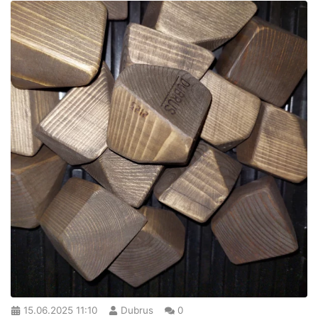
15.06.2025
11:10
Dubrus
0