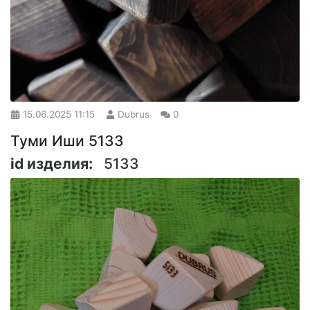
15.06.2025
11:15
Dubrus
0
Туми Иши 5133
id изделия:
5133