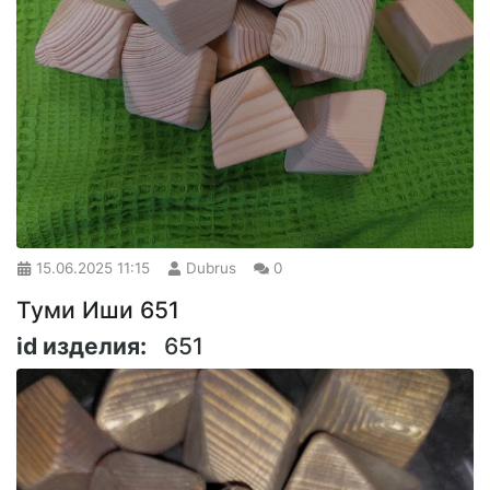
15.06.2025
11:15
Dubrus
0
Туми Иши 651
id изделия:
651