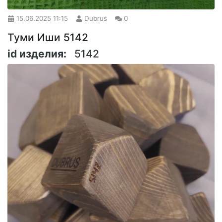
15.06.2025
11:15
Dubrus
0
Туми Иши 5142
id изделия:
5142