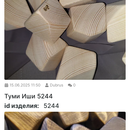
15.06.2025
11:50
Dubrus
0
Туми Иши 5244
id изделия:
5244