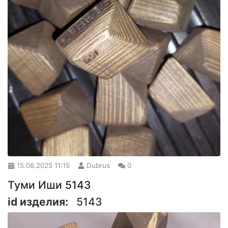
15.06.2025
11:15
Dubrus
0
Туми Иши 5143
id изделия:
5143